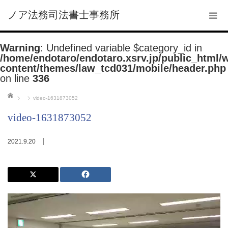
ノア法務司法書士事務所
Warning
: Undefined variable $category_id in
/home/endotaro/endotaro.xsrv.jp/public_html/
content/themes/law_tcd031/mobile/header.php
on line
336
ホーム
video-1631873052
video-1631873052
2021.9.20
動
画
プ