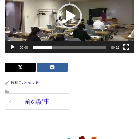
レ
ー
ヤ
ー
00:00
00:17
投稿者:
遠藤 太郎
前の記事