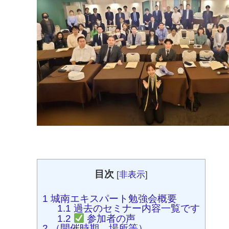
目次
[
非表示
]
1
城南エキスパート勉強会概要
1.1
過去のセミナー内容一覧です
1.2
参加者の声
2
（開催時期、場所等）