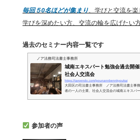
毎回５0名ほどが集まり
、学びと交流を楽
学びを深めたい方、交流の輪を広げたい
過去のセミナー内容一覧です
ノア法務司法書士事務所
城南エキスパート勉強会過去開催
社会人交流会
https://taroendo.com/jyounannbennkyoukai
大田区の司法書士事務所 ノア法務司法書士事
者の一人の士業、社会人交流会の城南エキスパ
催の一覧です。参加者を募集しておりますので
お待ちしております。城南エキスパート勉強会
勉強会。 2カ月に一回、50分程度の勉強会を開
行います。開催場所は城南地区(蒲田、大井、目黒
者としまして、特に城南地区に居住等の制限も
ありません毎回40～50...
参加者の声