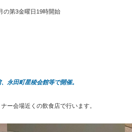
月の第3金曜日19時開始
館、永田町星稜会館等で開催。
ミナー会場近くの飲食店で行います。