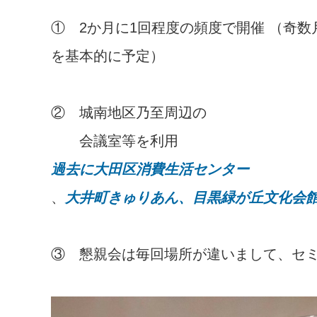
① 2か月に1回程度の頻度で開催 （奇数
を基本的に予定）
② 城南地区乃至周辺の
会議室等を利用
過去に大田区消費生活センター
、
大井町きゅりあん、目黒緑が丘文化会
③ 懇親会は毎回場所が違いまして、セ