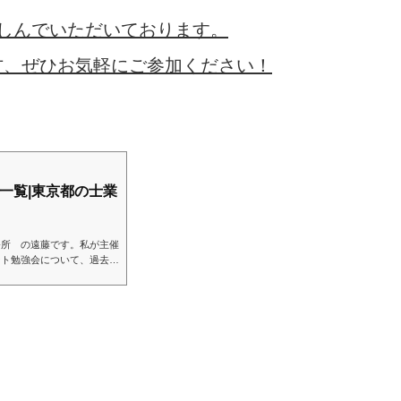
しんでいただいております。
方、ぜひお気軽にご参加ください！
一覧|東京都の士業
務所 の遠藤です。私が主催
ート勉強会について、過去開
、ご興味を持った方は御参加
概要名称 城南エキスパート
催しまして、その後懇親会を
)が中心ですが、 参加対象
なく士業限定と言うわけでも