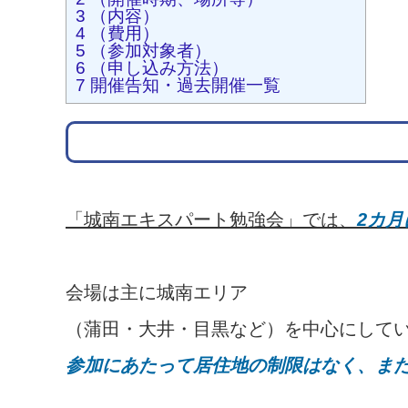
3
（内容）
4
（費用）
5
（参加対象者）
6
（申し込み方法）
7
開催告知・過去開催一覧
「城南エキスパート勉強会」では、
2カ
会場は主に城南エリア
（蒲田・大井・目黒など）を中心にして
参加にあたって居住地の制限はなく、ま