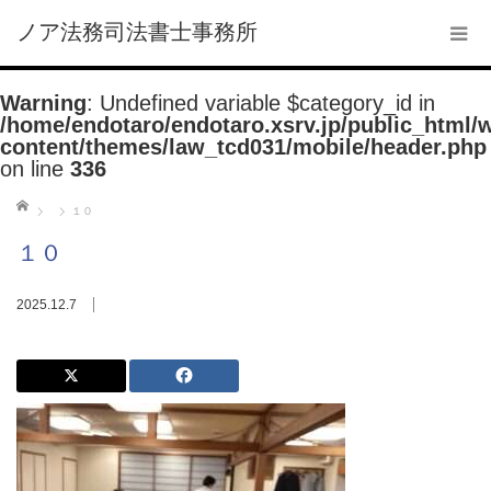
ノア法務司法書士事務所
Warning
: Undefined variable $category_id in
/home/endotaro/endotaro.xsrv.jp/public_html/
content/themes/law_tcd031/mobile/header.php
on line
336
ホーム
１０
１０
2025.12.7