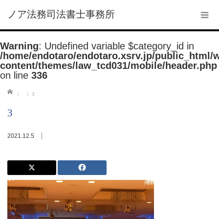
ノア法務司法書士事務所
Warning
: Undefined variable $category_id in
/home/endotaro/endotaro.xsrv.jp/public_html/
content/themes/law_tcd031/mobile/header.php
on line
336
ホーム
3
3
2021.12.5