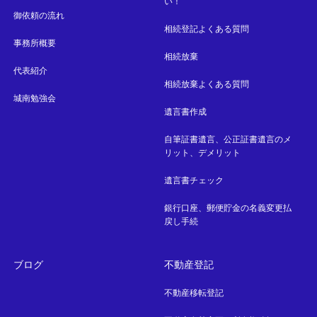
い！
御依頼の流れ
相続登記よくある質問
事務所概要
相続放棄
代表紹介
相続放棄よくある質問
城南勉強会
遺言書作成
自筆証書遺言、公正証書遺言のメ
リット、デメリット
遺言書チェック
銀行口座、郵便貯金の名義変更払
戻し手続
ブログ
不動産登記
不動産移転登記