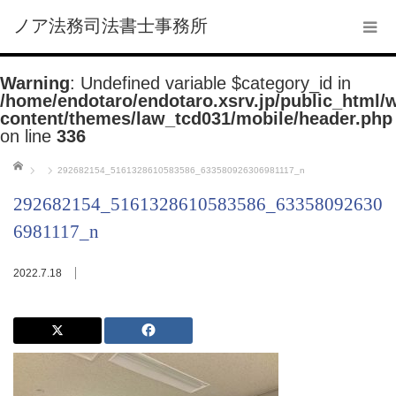
ノア法務司法書士事務所
Warning
: Undefined variable $category_id in
/home/endotaro/endotaro.xsrv.jp/public_html/
content/themes/law_tcd031/mobile/header.php
on line
336
ホーム
292682154_5161328610583586_633580926306981117_n
292682154_5161328610583586_63358092630
6981117_n
2022.7.18