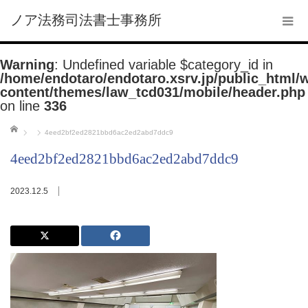
ノア法務司法書士事務所
Warning
: Undefined variable $category_id in
/home/endotaro/endotaro.xsrv.jp/public_html/
content/themes/law_tcd031/mobile/header.php
on line
336
ホーム
4eed2bf2ed2821bbd6ac2ed2abd7ddc9
4eed2bf2ed2821bbd6ac2ed2abd7ddc9
2023.12.5