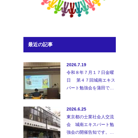
最近の記事
2026.7.19
令和８年７月１７日金曜
日 第４７回城南エキス
パート勉強会を蒲田で開
催致しました。◆講師；
講師 弁護士法人B&amp;
2026.6.25
…
東京都の士業社会人交流
会 城南エキスパート勉
強会の開催告知です。士