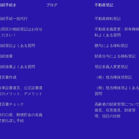
相続手続き
ブログ
不動産登記
相続手続一括代行
不動産移転登記
大田区の相続登記はお任せ
不動産名義変更・所有権
ください！
転よくある質問
相続登記よくある質問
贈与による移転登記
相続放棄
財産分与による移転登記
相続放棄よくある質問
登記名義人変更登記
遺言書作成
（根）抵当権抹消登記
自筆証書遺言、公正証書遺
（根）抵当権抹消よくあ
言のメリット、デメリット
質問
遺言書チェック
高齢者の財産管理につい
後見、任意後見、財産管
銀行口座、郵便貯金の名義
理、信託の比較
変更払戻し手続