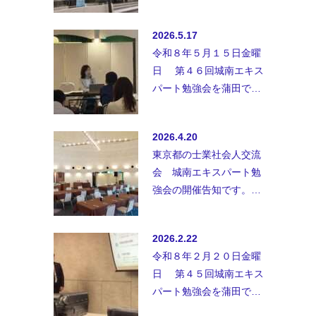
業、士業以外の方、初参
加の方も御参加お待ちし
2026.5.17
ておりま…
令和８年５月１５日金曜
日 第４６回城南エキス
パート勉強会を蒲田で開
催致しました。◆講師；
行政書士事務所ユアウィ
2026.4.20
ル 定…
東京都の士業社会人交流
会 城南エキスパート勉
強会の開催告知です。士
業、士業以外の方、初参
加の方も御参加お待ちし
2026.2.22
ておりま…
令和８年２月２０日金曜
日 第４５回城南エキス
パート勉強会を蒲田で開
催致しました。セミナー