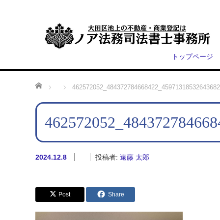
トップページ
ホーム
462572052_484372784668422_45971318532643682
462572052_484372784668
2024.12.8
投稿者:
遠藤 太郎
Post
Share