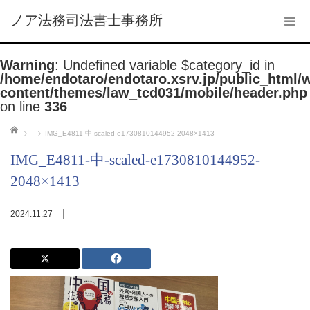
ノア法務司法書士事務所
Warning
: Undefined variable $category_id in
/home/endotaro/endotaro.xsrv.jp/public_html/
content/themes/law_tcd031/mobile/header.php
on line
336
ホーム
IMG_E4811-中-scaled-e1730810144952-2048×1413
IMG_E4811-中-scaled-e1730810144952-
2048×1413
2024.11.27