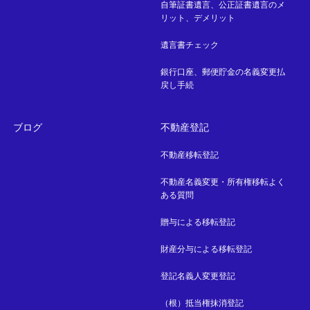
自筆証書遺言、公正証書遺言のメ
リット、デメリット
遺言書チェック
銀行口座、郵便貯金の名義変更払
戻し手続
ブログ
不動産登記
不動産移転登記
不動産名義変更・所有権移転よく
ある質問
贈与による移転登記
財産分与による移転登記
登記名義人変更登記
（根）抵当権抹消登記