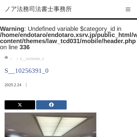
ノア法務司法書士事務所
Warning
: Undefined variable $category_id in
/home/endotaro/endotaro.xsrv.jp/public_html/
content/themes/law_tcd031/mobile/header.php
on line
336
ホーム
S__10256391_0
S__10256391_0
2025.2.24