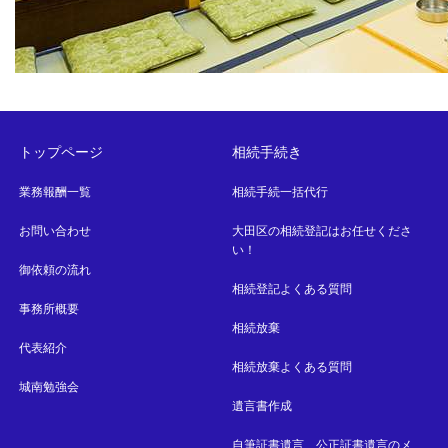
トップページ
相続手続き
業務報酬一覧
相続手続一括代行
お問い合わせ
大田区の相続登記はお任せくださ
い！
御依頼の流れ
相続登記よくある質問
事務所概要
相続放棄
代表紹介
相続放棄よくある質問
城南勉強会
遺言書作成
自筆証書遺言、公正証書遺言のメ