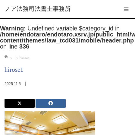
ノア法務司法書士事務所
Warning
: Undefined variable $category_id in
/home/endotaro/endotaro.xsrv.jp/public_html/
content/themes/law_tcd031/mobile/header.php
on line
336
ホーム
hirose1
hirose1
2025.11.5