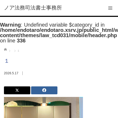
ノア法務司法書士事務所
Warning
: Undefined variable $category_id in
/home/endotaro/endotaro.xsrv.jp/public_html/
content/themes/law_tcd031/mobile/header.php
on line
336
ホーム
１
１
2026.5.17