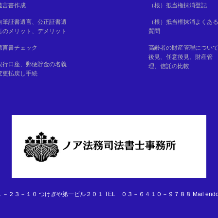
遺言書作成
（根）抵当権抹消登記
自筆証書遺言、公正証書遺
（根）抵当権抹消よくあ
言のメリット、デメリット
質問
遺言書チェック
高齢者の財産管理につい
後見、任意後見、財産管
銀行口座、郵便貯金の名義
理、信託の比較
変更払戻し手続
３－１０ つけぎや第一ビル２０１ TEL ０３－６４１０－９７８８ Mail endotaro@ir