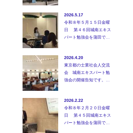
業、士業以外の方、初参
加の方も御参加お待ちし
2026.5.17
ておりま…
令和８年５月１５日金曜
日 第４６回城南エキス
パート勉強会を蒲田で開
催致しました。◆講師；
行政書士事務所ユアウィ
2026.4.20
ル 定…
東京都の士業社会人交流
会 城南エキスパート勉
強会の開催告知です。士
業、士業以外の方、初参
加の方も御参加お待ちし
2026.2.22
ておりま…
令和８年２月２０日金曜
日 第４５回城南エキス
パート勉強会を蒲田で開
催致しました。セミナー