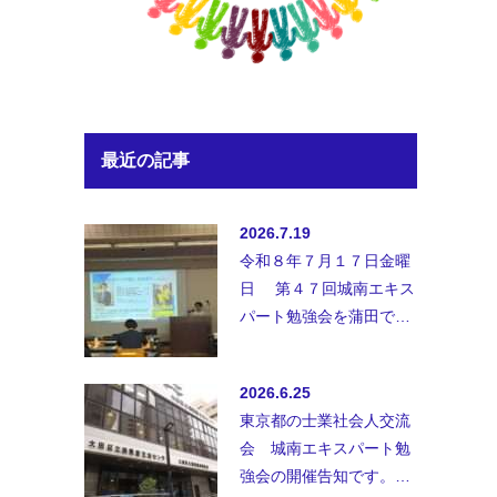
最近の記事
2026.7.19
令和８年７月１７日金曜
日 第４７回城南エキス
パート勉強会を蒲田で開
催致しました。◆講師；
講師 弁護士法人B&amp;
2026.6.25
…
東京都の士業社会人交流
会 城南エキスパート勉
強会の開催告知です。士