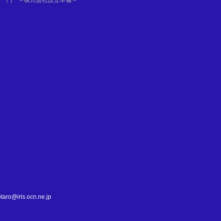
円 ～株式会社設立準備～
る
て
is.ocn.ne.jp