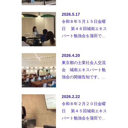
業、士業以外の方、初参
加の方も御参加お待ちし
2026.5.17
ておりま…
令和８年５月１５日金曜
日 第４６回城南エキス
パート勉強会を蒲田で開
催致しました。◆講師；
行政書士事務所ユアウィ
2026.4.20
ル 定…
東京都の士業社会人交流
会 城南エキスパート勉
強会の開催告知です。士
業、士業以外の方、初参
加の方も御参加お待ちし
2026.2.22
ておりま…
令和８年２月２０日金曜
日 第４５回城南エキス
パート勉強会を蒲田で開
催致しました。セミナー