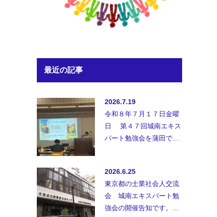
最近の記事
2026.7.19
令和８年７月１７日金曜
日 第４７回城南エキス
パート勉強会を蒲田で開
催致しました。◆講師；
講師 弁護士法人B&amp;
2026.6.25
…
東京都の士業社会人交流
会 城南エキスパート勉
強会の開催告知です。士