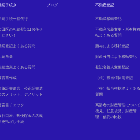
相続手続き
ブログ
不動産登記
相続手続一括代行
不動産移転登記
大田区の相続登記はお任せ
不動産名義変更・所有権
ください！
転よくある質問
相続登記よくある質問
贈与による移転登記
相続放棄
財産分与による移転登記
相続放棄よくある質問
登記名義人変更登記
遺言書作成
（根）抵当権抹消登記
自筆証書遺言、公正証書遺
（根）抵当権抹消よくあ
言のメリット、デメリット
質問
遺言書チェック
高齢者の財産管理につい
後見、任意後見、財産管
銀行口座、郵便貯金の名義
理、信託の比較
変更払戻し手続