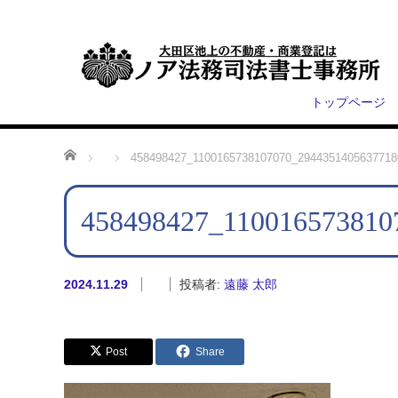
トップページ
ホーム
458498427_1100165738107070_2944351405637718
458498427_110016573810
2024.11.29
投稿者:
遠藤 太郎
Post
Share