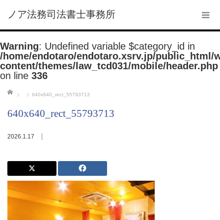
ノア法務司法書士事務所
Warning
: Undefined variable $category_id in
/home/endotaro/endotaro.xsrv.jp/public_html/
content/themes/law_tcd031/mobile/header.php
on line
336
ホーム
640x640_rect_55793713
640x640_rect_55793713
2026.1.17