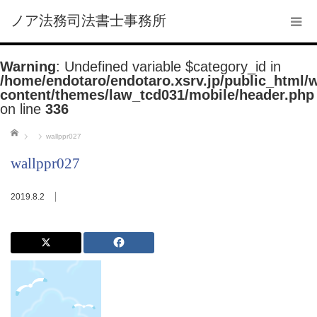
ノア法務司法書士事務所
Warning
: Undefined variable $category_id in
/home/endotaro/endotaro.xsrv.jp/public_html/
content/themes/law_tcd031/mobile/header.php
on line
336
ホーム
wallppr027
wallppr027
2019.8.2