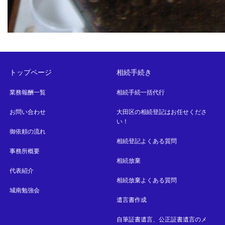
トップページ
相続手続き
業務報酬一覧
相続手続一括代行
お問い合わせ
大田区の相続登記はお任せくださ
い！
御依頼の流れ
相続登記よくある質問
事務所概要
相続放棄
代表紹介
相続放棄よくある質問
城南勉強会
遺言書作成
自筆証書遺言、公正証書遺言のメ