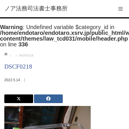
ノア法務司法書士事務所
Warning
: Undefined variable $category_id in
/home/endotaro/endotaro.xsrv.jp/public_html/
content/themes/law_tcd031/mobile/header.php
on line
336
ホーム
DSCF0218
DSCF0218
2022.5.14