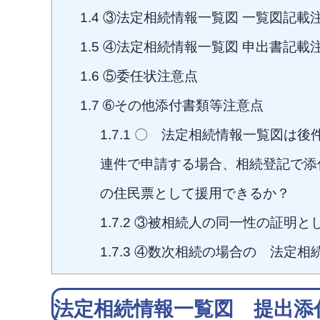
1.4
③法定相続情報一覧図 一覧図記載
1.5
④法定相続情報一覧図 申出書記載
1.6
⑤委任状注意点
1.7
➅その他添付書類等注意点
1.7.1
〇 法定相続情報一覧図は後
連件で申請する場合、相続登記で添
の住民票として援用できるか？
1.7.2
③被相続人の同一性の証明と
1.7.3
④数次相続の場合の 法定相
法定相続情報一覧図 提出添