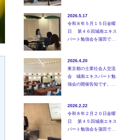
業、士業以外の方、初参
加の方も御参加お待ちし
2026.5.17
ておりま…
令和８年５月１５日金曜
日 第４６回城南エキス
パート勉強会を蒲田で開
催致しました。◆講師；
行政書士事務所ユアウィ
2026.4.20
ル 定…
東京都の士業社会人交流
会 城南エキスパート勉
強会の開催告知です。士
業、士業以外の方、初参
加の方も御参加お待ちし
2026.2.22
ておりま…
令和８年２月２０日金曜
日 第４５回城南エキス
パート勉強会を蒲田で開
催致しました。セミナー