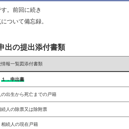
です。前回に続き
点について備忘録。
申出の提出添付書類
続情報一覧図添付書類
１．申出書
人の出生から死亡までの戸籍
相続人の除票又は除附票
）相続人の現在戸籍