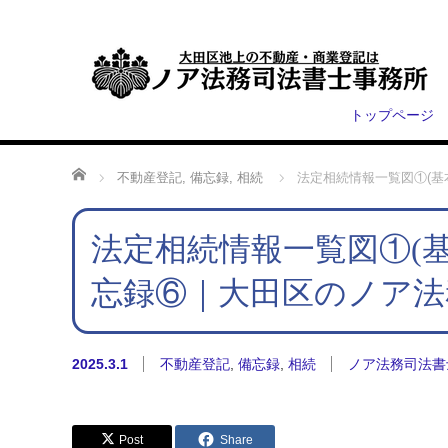
トップページ
ホーム
不動産登記
,
備忘録
,
相続
法定相続情報一覧図①(
法定相続情報一覧図①(
忘録⑥｜大田区のノア法
2025.3.1
不動産登記
,
備忘録
,
相続
ノア法務司法書
Post
Share