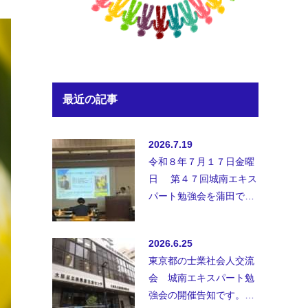
最近の記事
2026.7.19
令和８年７月１７日金曜
日 第４７回城南エキス
パート勉強会を蒲田で開
催致しました。◆講師；
講師 弁護士法人B&amp;
2026.6.25
…
東京都の士業社会人交流
会 城南エキスパート勉
強会の開催告知です。士