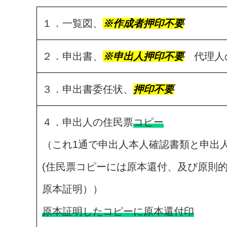
１．一覧図、
※作成者押印不要
２．申出書、
※申出人押印不要
代理人
３．申出書委任状、
押印不要
４．申出人の住民票
コピー
（これ1通で申出人本人確認書類と申出
(住民票コピーには原本還付、及び原則
原本証明））
原本証明したコピーに原本還付印