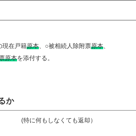
の現在戸籍
原本
、○被相続人除附票
原本
、
票原本
を添付する。
るか
(特に何もしなくても返却）