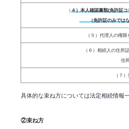
（
４）本人確認書類(免許証コ
（免許証のみではな
（５）代理人の権限
（６）相続人の住所証
住民票
（７）
具体的な束ね方については
法定相続情報
②束ね方