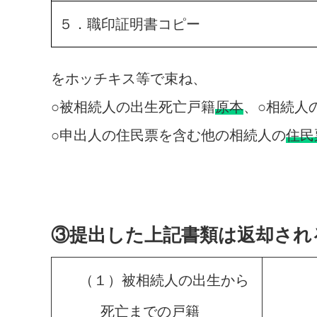
５．職印証明書コピー
をホッチキス等で束ね、
○被相続人の出生死亡戸籍
原本
、○相続人
○申出人の住民票を含む他の相続人の
住民
③提出した上記書類は返却され
（１）被相続人の出生から
死亡までの戸籍