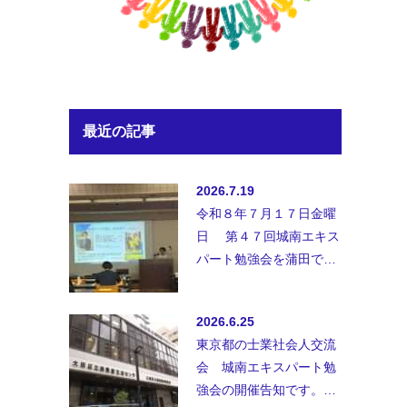
最近の記事
2026.7.19
令和８年７月１７日金曜
日 第４７回城南エキス
パート勉強会を蒲田で開
催致しました。◆講師；
講師 弁護士法人B&amp;
2026.6.25
…
東京都の士業社会人交流
会 城南エキスパート勉
強会の開催告知です。士