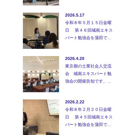
業、士業以外の方、初参
加の方も御参加お待ちし
2026.5.17
ておりま…
令和８年５月１５日金曜
日 第４６回城南エキス
パート勉強会を蒲田で開
催致しました。◆講師；
行政書士事務所ユアウィ
2026.4.20
ル 定…
東京都の士業社会人交流
会 城南エキスパート勉
強会の開催告知です。士
業、士業以外の方、初参
加の方も御参加お待ちし
2026.2.22
ておりま…
令和８年２月２０日金曜
日 第４５回城南エキス
パート勉強会を蒲田で開
催致しました。セミナー