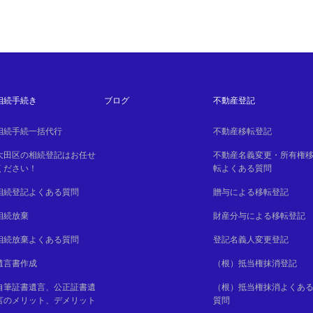
相続手続き
ブログ
不動産登記
相続手続一括代行
不動産移転登記
大田区の相続登記はお任せ
不動産名義変更・所有権
ください！
転よくある質問
相続登記よくある質問
贈与による移転登記
相続放棄
財産分与による移転登記
相続放棄よくある質問
登記名義人変更登記
遺言書作成
（根）抵当権抹消登記
自筆証書遺言、公正証書遺
（根）抵当権抹消よくあ
言のメリット、デメリット
質問