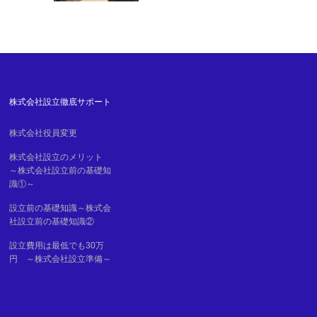
４０名、懇親会５５名…
株式会社設立徹底サポート
株式会社役員変更
移
株式会社設立のメリット
～株式会社設立前の基礎知
識①～
設立前の基礎知識～株式会
社設立前の基礎知識②
設立費用は最低でも30万
円 ～株式会社設立準備～
る