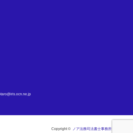
て
is.ocn.ne.jp
Copyright ©
ノア法務司法書士事務所