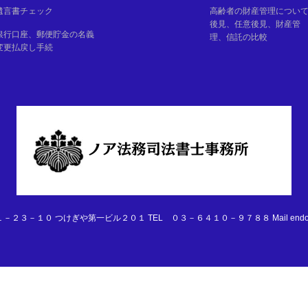
遺言書チェック
高齢者の財産管理につい
後見、任意後見、財産管
銀行口座、郵便貯金の名義
理、信託の比較
変更払戻し手続
３－１０ つけぎや第一ビル２０１ TEL ０３－６４１０－９７８８ Mail endotaro@ir