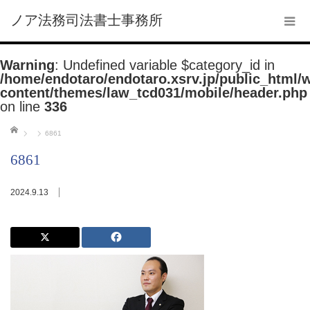
ノア法務司法書士事務所
Warning
: Undefined variable $category_id in
/home/endotaro/endotaro.xsrv.jp/public_html/
content/themes/law_tcd031/mobile/header.php
on line
336
ホーム
6861
6861
2024.9.13