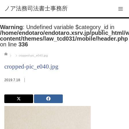
ノア法務司法書士事務所
Warning
: Undefined variable $category_id in
/home/endotaro/endotaro.xsrv.jp/public_html/
content/themes/law_tcd031/mobile/header.php
on line
336
ホーム
cropped-pic_e040.jpg
cropped-pic_e040.jpg
2019.7.18