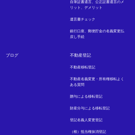
自筆証書遺言、公正証書遺言のメ
リット、デメリット
遺言書チェック
銀行口座、郵便貯金の名義変更払
戻し手続
ブログ
不動産登記
不動産移転登記
不動産名義変更・所有権移転よく
ある質問
贈与による移転登記
財産分与による移転登記
登記名義人変更登記
（根）抵当権抹消登記