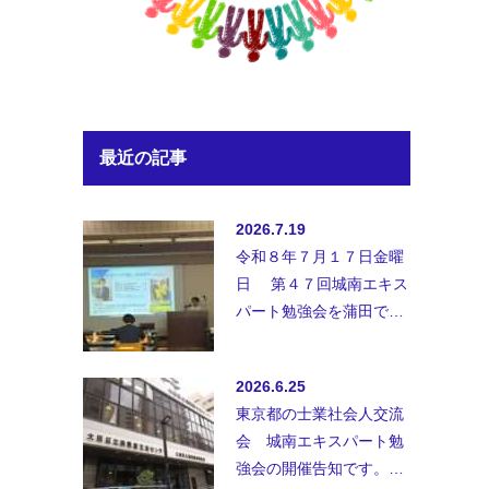
最近の記事
2026.7.19
令和８年７月１７日金曜
日 第４７回城南エキス
パート勉強会を蒲田で開
催致しました。◆講師；
講師 弁護士法人B&amp;
2026.6.25
…
東京都の士業社会人交流
会 城南エキスパート勉
強会の開催告知です。士