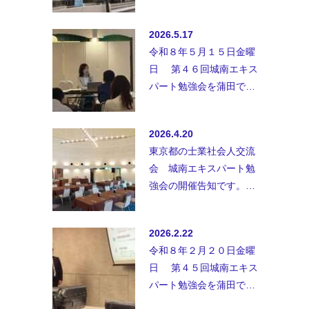
業、士業以外の方、初参
加の方も御参加お待ちし
2026.5.17
ておりま…
令和８年５月１５日金曜
日 第４６回城南エキス
パート勉強会を蒲田で開
催致しました。◆講師；
行政書士事務所ユアウィ
2026.4.20
ル 定…
東京都の士業社会人交流
会 城南エキスパート勉
強会の開催告知です。士
業、士業以外の方、初参
加の方も御参加お待ちし
2026.2.22
ておりま…
令和８年２月２０日金曜
日 第４５回城南エキス
パート勉強会を蒲田で開
催致しました。セミナー