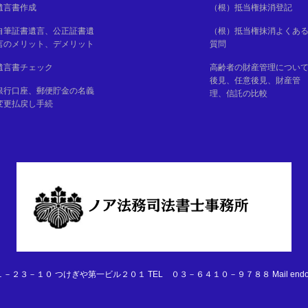
遺言書作成
（根）抵当権抹消登記
自筆証書遺言、公正証書遺
（根）抵当権抹消よくあ
言のメリット、デメリット
質問
遺言書チェック
高齢者の財産管理につい
後見、任意後見、財産管
銀行口座、郵便貯金の名義
理、信託の比較
変更払戻し手続
３－１０ つけぎや第一ビル２０１ TEL ０３－６４１０－９７８８ Mail endotaro@ir