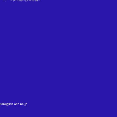
円 ～株式会社設立準備～
る
て
is.ocn.ne.jp